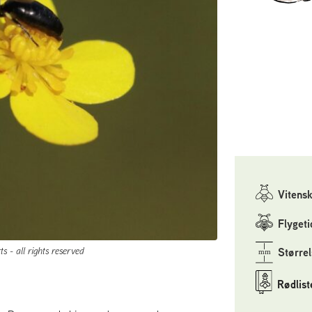
Vitens
Flygeti
s - all rights reserved
Størrel
Rødlist