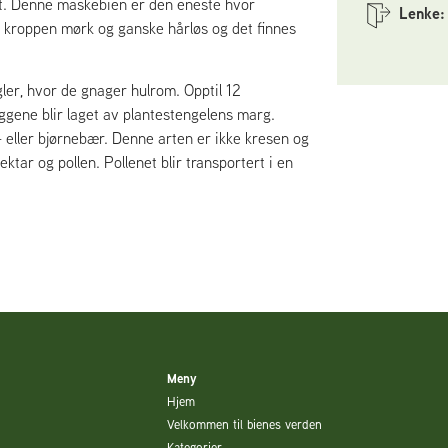
t. Denne maskebien er den eneste hvor
Lenke:
e kroppen mørk og ganske hårløs og det finnes
gler, hvor de gnager hulrom. Opptil 12
eggene blir laget av plantestengelens marg.
 eller bjørnebær. Denne arten er ikke kresen og
tar og pollen. Pollenet blir transportert i en
Meny
Hjem
Velkommen til bienes verden
Kategorier