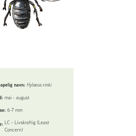
kapelig navn:
Hylaeus rinki
d:
mai - august
se:
6-7 mm
LC – Livskraftig (Least
e:
Concern)