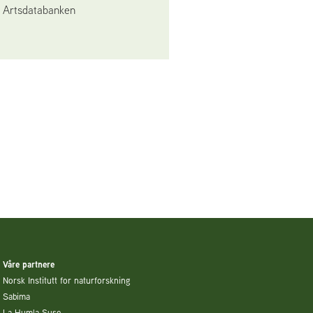
Artsdatabanken
Våre partnere
Norsk Institutt for naturforskning
Sabima
La Humla Suse